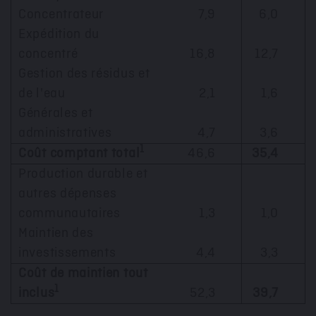
Concentrateur
7,9
6,0
Expédition du
concentré
16,8
12,7
Gestion des résidus et
de l'eau
2,1
1,6
Générales et
administratives
4,7
3,6
1
Coût comptant total
46,6
35,4
Production durable et
autres dépenses
communautaires
1,3
1,0
Maintien des
investissements
4,4
3,3
Coût de maintien tout
1
inclus
52,3
39,7