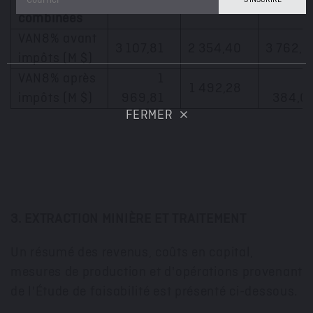
combinées
VAN8% avant
3 107,81
2 354,40
3 762,1
impôts (M $)
VAN8% après
1
1 492,28
impôts (M $)
969,81
384,0
FERMER
3. EXTRACTION MINIÈRE ET TRAITEMENT
Un résumé des revenus, coûts en capital,
mesures de production et d'opérations provenant
de l'Étude de faisabilité est présenté ci-dessous.