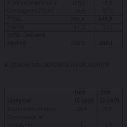
Frais du propriétaire
105,1
79,6
Contingence (15 %)
75,5
57,2
TOTAL
589,8
446,8
Dépôts
44,0
33,3
TOTAL (incluant
dépôts)
633,8
480,1
6. RÉSUMÉ DES DÉPENSES D'EXPLOITATION
DVM
DVM
Catégorie
($ CA/t)
($ US/t)
Exploitation minière
13,4
10,2
Concassage et
convoyeur
1,7
1,3