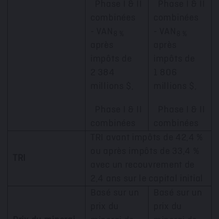
Phase I & II
Phase I & II
combinées
combinées
- VAN
- VAN
8 %
8 %
après
après
impôts de
impôts de
2 384
1 806
millions $,
millions $,
Phase I & II
Phase I & II
combinées
combinées
TRI avant impôts de 42,4 %
ou après impôts de 33,4 %
TRI
avec un recouvrement de
2,4 ans sur le capital initial
Basé sur un
Basé sur un
prix du
prix du