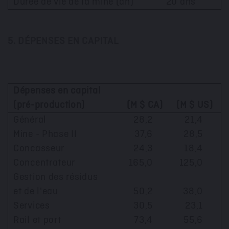
Durée de vie de la mine (an)
20 ans
5. DÉPENSES EN CAPITAL
Dépenses en capital
(pré-production)
(M $ CA)
(M $ US)
Général
28,2
21,4
Mine - Phase II
37,6
28,5
Concasseur
24,3
18,4
Concentrateur
165,0
125,0
Gestion des résidus
et de l'eau
50,2
38,0
Services
30,5
23,1
Rail et port
73,4
55,6