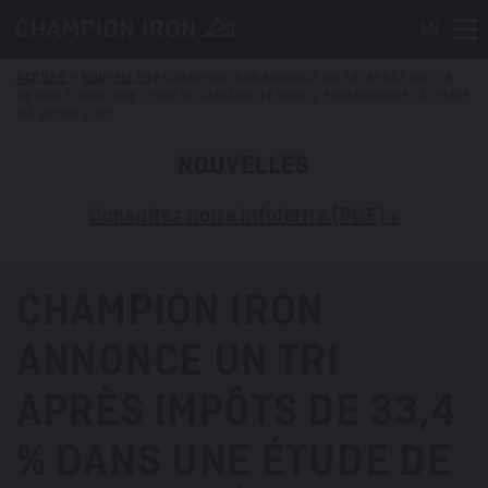
EN
Tog
ACCUEIL
>
NOUVELLES
>
CHAMPION IRON ANNONCE UN TRI APRÈS IMPÔTS
DE 33,4 % DANS UNE ÉTUDE DE FAISABILITÉ POUR L'EXPANSION DE LA PHASE
II À BLOOM LAKE
NOUVELLES
Consultez notre infolettre (PDF) »
CHAMPION IRON
ANNONCE UN TRI
APRÈS IMPÔTS DE 33,4
% DANS UNE ÉTUDE DE