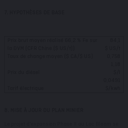
7. HYPOTHÈSES DE BASE
Prix brut moyen réalisé 66,2 % Fe sur
84,1
la DVM (CFR Chine ($ US/t))
$ US/t
Taux de change moyen ($ CA/$ US)
0,758
1,18
Prix du diésel
$/l
0,0491
Tarif électrique
$/kwh
8. MISE À
JOUR DU PLAN MINIER
Le projet d'expansion Phase II au Lac Bloom se