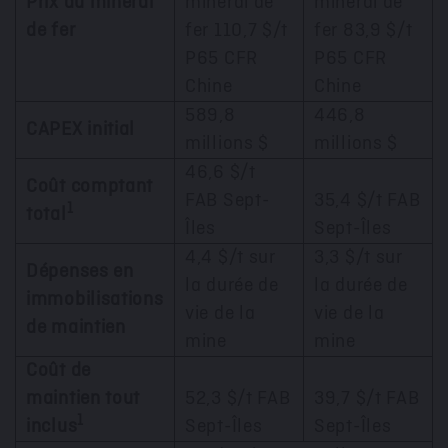
Prix du minerai
minerai de
minerai de
de fer
fer 110,7 $/t
fer 83,9 $/t
P65 CFR
P65 CFR
Chine
Chine
589,8
446,8
CAPEX initial
millions $
millions $
46,6 $/t
Coût comptant
FAB Sept-
35,4 $/t FAB
1
total
Îles
Sept-Îles
4,4 $/t sur
3,3 $/t sur
Dépenses en
la durée de
la durée de
immobilisations
vie de la
vie de la
de maintien
mine
mine
Coût de
maintien tout
52,3 $/t FAB
39,7 $/t FAB
1
inclus
Sept-Îles
Sept-Îles