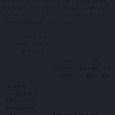
fer accumulé, la Société s'attend à engager des
coûts de manutention additionnels, ce qui
devrait avoir un impact défavorable sur le coût
des ventes des périodes futures.
Afficher le
communiqué de presse
en plein écran
T4
T3
Exercice
Exercice
Va
2024
2024
trimes
Données
d'exploitation
Stérile extrait
et transporté