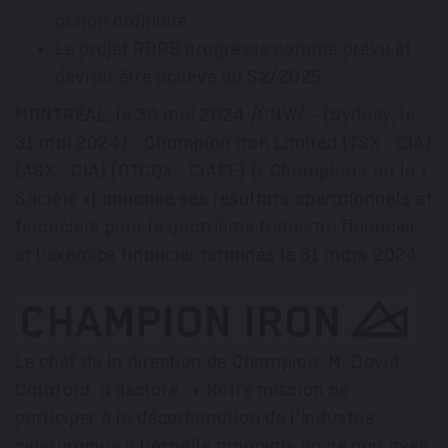
action ordinaire
Le projet RDPB progresse comme prévu et
devrait être achevé au S2/2025
MONTRÉAL
,
le 30 mai 2024
/CNW/ - (
Sydney
, le
31 mai 2024) - Champion Iron Limited (TSX : CIA)
(ASX : CIA) (OTCQX : CIAFF) (« Champion » ou la «
Société ») annonce ses résultats opérationnels et
financiers pour le quatrième trimestre financier
et l'exercice financier terminés le 31 mars 2024.
Le chef de la direction de Champion, M. David
Cataford, a déclaré : « Notre mission de
participer à la décarbonation de l'industrie
sidérurgique à l'échelle mondiale va de pair avec