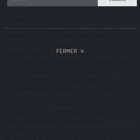
nouveaux équipements ajoutés, les meilleurs
taux d'utilisation et de disponibilité de
l'équipement minier et la durée réduite des
cycles de transport par camion en lien avec la
construction de nouvelles rampes d'accès. Le
matériel extrait et transporté lors du trimestre
FERMER
précédent était de 18,2 millions de tonnes, ce qui
représente une diminution de 12 % d'un trimestre
à l'autre, principalement attribuable à la
disponibilité réduite de l'équipement de
chargement et aux conditions hivernales.
Le ratio de déblaiement de 0,69 pour le trimestre
terminé le 31 mars 2024 était anticipé et plus
élevé qu'à la même période de l'année
précédente. La production de concentré réduite
en raison de la disponibilité des usines au cours