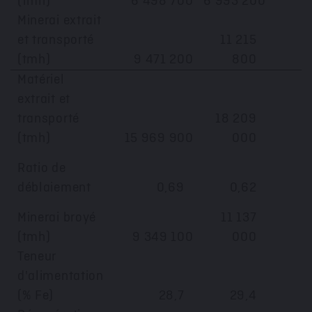
(tmh)
6 498 700
6 993 200
Minerai extrait
et transporté
11 215
(tmh)
9 471 200
800
Matériel
extrait et
transporté
18 209
(tmh)
15 969 900
000
Ratio de
déblaiement
0,69
0,62
Minerai broyé
11 137
(tmh)
9 349 100
000
Teneur
d'alimentation
(% Fe)
28,7
29,4